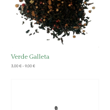
Verde Galleta
Rango
3,00
€
-
9,00
€
de
precios:
desde
3,00 €
hasta
9,00 €