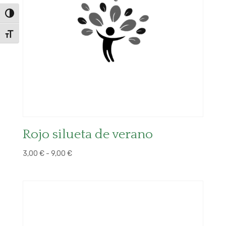
Alternar alto contraste
Alternar tamaño de letra
Rojo silueta de verano
Rango
3,00
€
-
9,00
€
de
precios:
desde
3,00 €
hasta
9,00 €