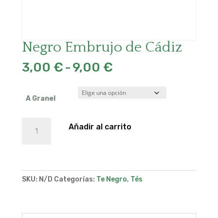
Negro Embrujo de Cádiz
Rango
3,00
€
-
9,00
€
de
precios:
desde
A Granel
3,00 €
hasta
Negro
Añadir al carrito
9,00 €
Embrujo
de
Cádiz
cantidad
SKU:
N/D
Categorías:
Te Negro
,
Tés