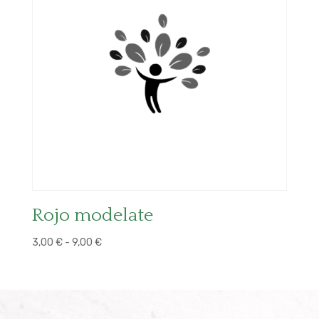
Rojo modelate
Rango
3,00
€
-
9,00
€
de
precios:
desde
3,00 €