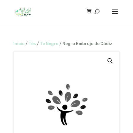
Inicio
/
Tés
/
Te Negro
/ Negro Embrujo de Cádiz