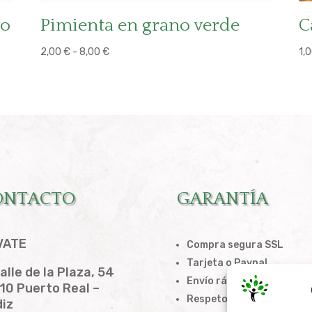
lo
Pimienta en grano verde
C
Rango
2,00
€
-
8,00
€
1,
de
precios:
desde
2,00 €
hasta
8,00 €
ONTACTO
GARANTÍA
VATE
Compra segura SSL
Tarjeta o Paypal
alle de la Plaza, 54
Envío rápido
10 Puerto Real –
Respeto a la privacidad
iz