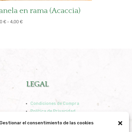
anela en rama (Acaccia)
Rango
00
€
-
4,00
€
de
precios:
desde
1,00 €
hasta
4,00 €
LEGAL
Condiciones de Compra
Política de Privacidad
Política de Cookies
Gestionar el consentimiento de las cookies