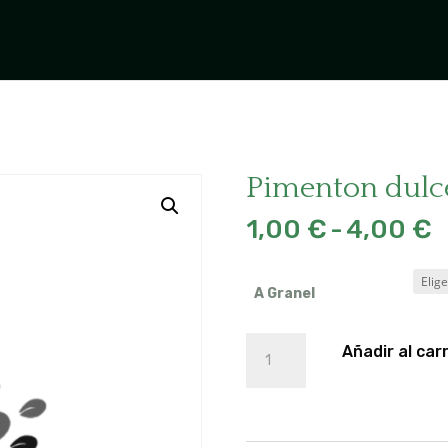
Pimenton dulc
R
1,00
€
-
4,00
€
d
p
d
A Granel
1
h
Pimenton
Añadir al carr
4
dulce
oro
cantidad