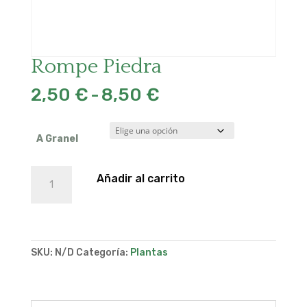
Rompe Piedra
Rango
2,50
€
-
8,50
€
de
precios:
desde
A Granel
2,50 €
hasta
Rompe
Añadir al carrito
8,50 €
Piedra
cantidad
SKU:
N/D
Categoría:
Plantas