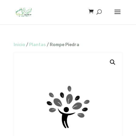
Inicio
/
Plantas
/ Rompe Piedra