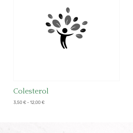
Colesterol
Rango
3,50
€
-
12,00
€
de
precios:
desde
3,50 €