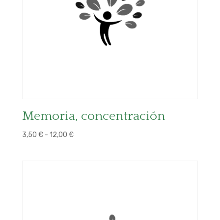
Memoria, concentración
Rango
3,50
€
-
12,00
€
de
precios:
desde
3,50 €
hasta
12,00 €