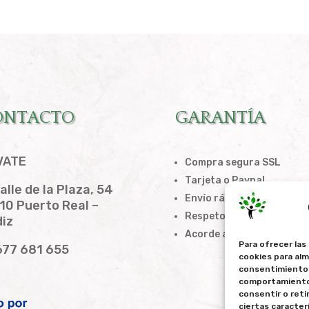
ONTACTO
GARANTÍA
VATE
Compra segura SSL
Tarjeta o Paypal
alle de la Plaza, 54
Envío rápido
10 Puerto Real –
Respeto a la privacidad
iz
Acorde a la LOPD
Para ofrecer las
77 681 655
cookies para alm
consentimiento 
comportamiento d
consentir o ret
ciertas caracter