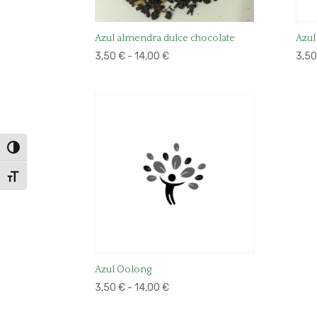
Azul almendra dulce chocolate
Azul
Rango
3,50
€
-
14,00
€
3,5
de
precios:
desde
3,50 €
hasta
Alternar alto contraste
14,00 €
Alternar tamaño de letra
Azul Oolong
Rango
3,50
€
-
14,00
€
de