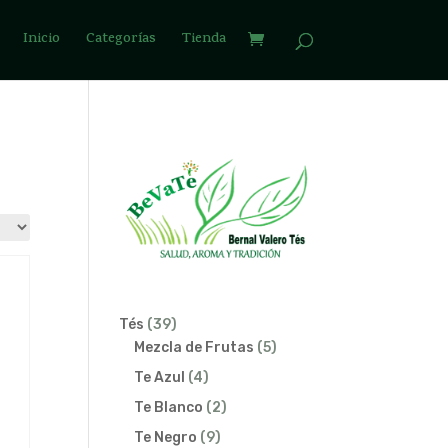
Inicio
Categorías
Tienda
39
Tés
39
productos
5
Mezcla de Frutas
5
productos
4
Te Azul
4
productos
2
Te Blanco
2
productos
9
Te Negro
9