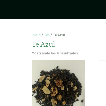
Inicio
/
Tés
/ Te Azul
Te Azul
Mostrando los 4 resultados