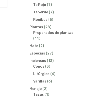
productos
7
Te Rojo
7
productos
7
Te Verde
7
productos
5
Rooibos
5
productos
28
Plantas
28
productos
Preparados de plantas
14
14
productos
2
Mate
2
productos
27
Especias
27
productos
13
Inciensos
13
3
productos
Conos
3
productos
4
Litúrgico
4
productos
6
Varillas
6
productos
2
Menaje
2
productos
1
Tazas
1
producto