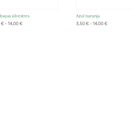
 bayas silvestres
Azul naranja
Rango
Rango
0
€
-
14,00
€
3,50
€
-
14,00
€
de
de
precios:
precios:
desde
desde
3,50 €
3,50 €
hasta
hasta
14,00 €
14,00 €