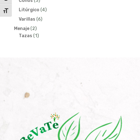
3
productos
Conos
3
productos
4
Litúrgico
4
Alternar tamaño de letra
productos
6
Varillas
6
productos
2
Menaje
2
productos
1
Tazas
1
producto