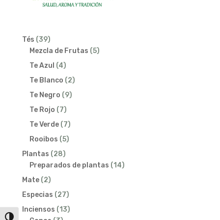
39
Tés
39
productos
5
Mezcla de Frutas
5
productos
4
Te Azul
4
productos
2
Te Blanco
2
productos
9
Te Negro
9
productos
7
Te Rojo
7
productos
7
Te Verde
7
productos
5
Rooibos
5
productos
28
Plantas
28
productos
14
Preparados de plantas
14
productos
2
Mate
2
productos
27
Especias
27
productos
13
Inciensos
13
Alternar alto contraste