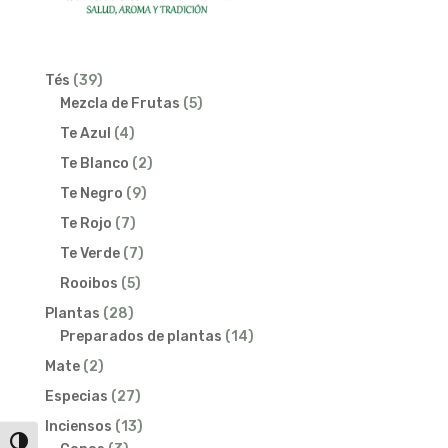
39
Tés
39
productos
5
Mezcla de Frutas
5
productos
4
Te Azul
4
productos
2
Te Blanco
2
productos
9
Te Negro
9
productos
7
Te Rojo
7
productos
7
Te Verde
7
productos
5
Rooibos
5
productos
28
Plantas
28
productos
14
Preparados de plantas
14
productos
2
Mate
2
productos
27
Especias
27
productos
13
Inciensos
13
Alternar alto contraste