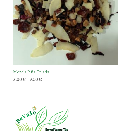
Mezcla Piña Colada
Rango
3,00
€
-
9,00
€
de
precios:
desde
3,00 €
hasta
9,00 €