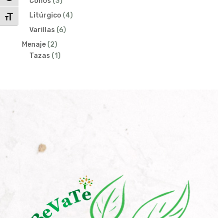
3
productos
Conos
3
productos
4
Litúrgico
4
Alternar tamaño de letra
productos
6
Varillas
6
productos
2
Menaje
2
productos
1
Tazas
1
producto