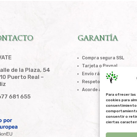
ONTACTO
GARANTÍA
VATE
Compra segura SSL
Tarjeta o Paypal
alle de la Plaza, 54
Envío rápido
10 Puerto Real –
Respeto a la privacidad
iz
Acorde a la LOPD
Para ofrecer las
77 681 655
cookies para alm
consentimiento 
comportamiento d
consentir o ret
ciertas caracter