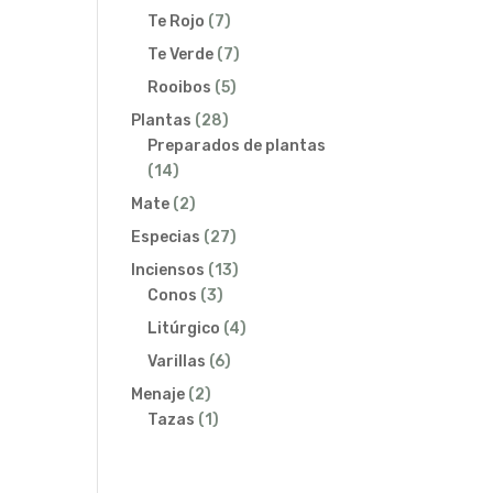
productos
7
Te Rojo
7
productos
7
Te Verde
7
productos
5
Rooibos
5
productos
28
Plantas
28
productos
Preparados de plantas
14
14
productos
2
Mate
2
productos
27
Especias
27
productos
13
Inciensos
13
3
productos
Conos
3
productos
4
Litúrgico
4
productos
6
Varillas
6
productos
2
Menaje
2
productos
1
Tazas
1
producto