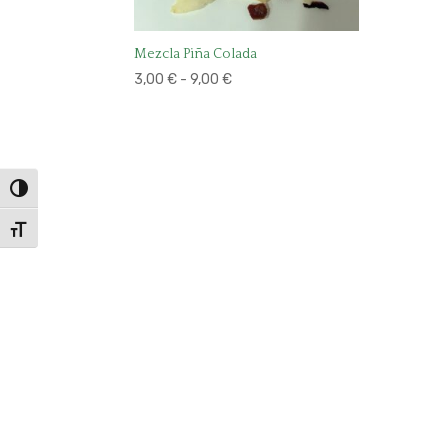
Mezcla Piña Colada
Rango
3,00
€
-
9,00
€
de
precios:
desde
3,00 €
Alternar alto contraste
hasta
9,00 €
Alternar tamaño de letra