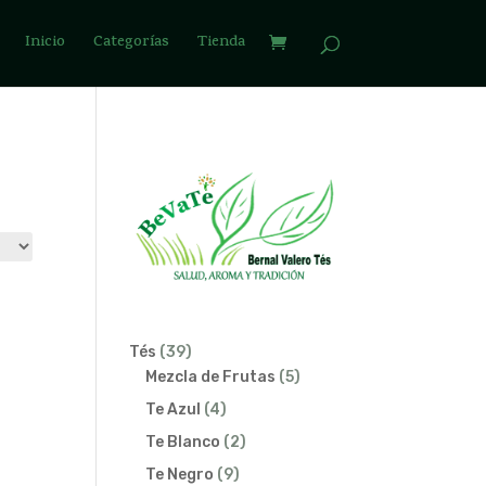
Inicio
Categorías
Tienda
39
Tés
39
productos
5
Mezcla de Frutas
5
productos
4
Te Azul
4
productos
2
Te Blanco
2
productos
9
Te Negro
9