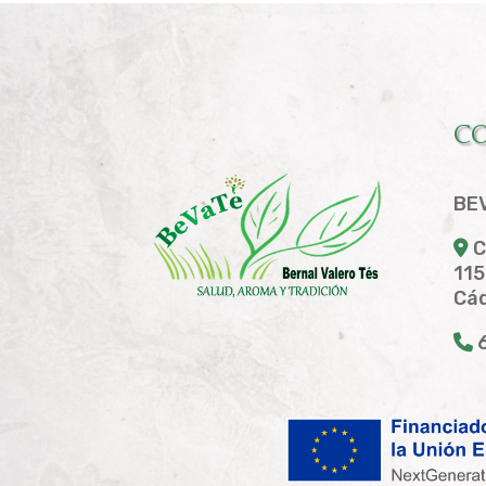
C
BE
C
115
Cád
6