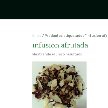
Inicio
/ Productos etiquetados “infusion af
infusion afrutada
Mostrando el único resultado