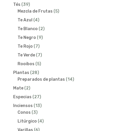
39
Tés
39
productos
5
Mezcla de Frutas
5
productos
4
Te Azul
4
productos
2
Te Blanco
2
productos
9
Te Negro
9
productos
7
Te Rojo
7
productos
7
Te Verde
7
productos
5
Rooibos
5
productos
28
Plantas
28
productos
14
Preparados de plantas
14
productos
2
Mate
2
productos
27
Especias
27
productos
13
Inciensos
13
3
productos
Conos
3
productos
4
Litúrgico
4
productos
6
Varillas
6