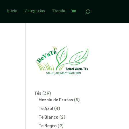
Inicio
Categorías
Tienda
39
Tés
39
productos
5
Mezcla de Frutas
5
productos
4
Te Azul
4
productos
2
Te Blanco
2
productos
9
Te Negro
9