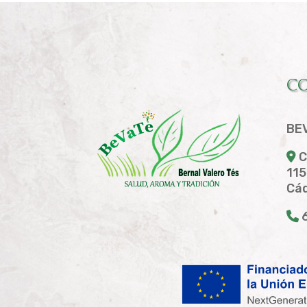
C
BE
C
115
Cád
6