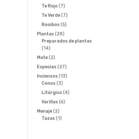
productos
7
Te Rojo
7
productos
7
Te Verde
7
productos
5
Rooibos
5
productos
28
Plantas
28
productos
Preparados de plantas
14
14
productos
2
Mate
2
productos
27
Especias
27
productos
13
Inciensos
13
3
productos
Conos
3
productos
4
Litúrgico
4
productos
6
Varillas
6
productos
2
Menaje
2
productos
1
Tazas
1
producto