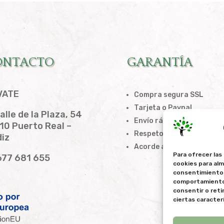
ONTACTO
GARANTÍA
VATE
Compra segura SSL
Tarjeta o Paypal
alle de la Plaza, 54
Envío rápido
10 Puerto Real –
Respeto a la privacidad
iz
Acorde a la LOPD
Para ofrecer las
77 681 655
cookies para alm
consentimiento 
comportamiento d
consentir o ret
ciertas caracter