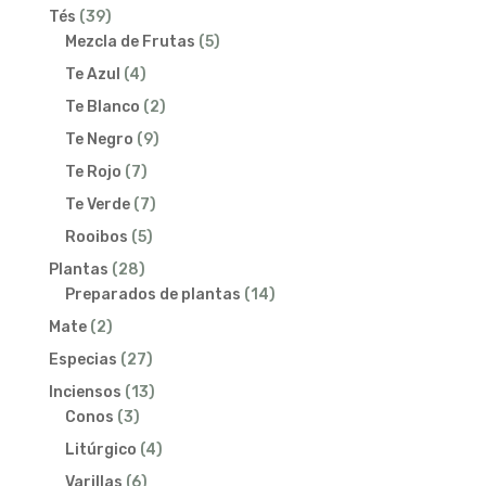
39
Tés
39
productos
5
Mezcla de Frutas
5
productos
4
Te Azul
4
productos
2
Te Blanco
2
productos
9
Te Negro
9
productos
7
Te Rojo
7
productos
7
Te Verde
7
productos
5
Rooibos
5
productos
28
Plantas
28
productos
14
Preparados de plantas
14
productos
2
Mate
2
productos
27
Especias
27
productos
13
Inciensos
13
3
productos
Conos
3
productos
4
Litúrgico
4
productos
6
Varillas
6